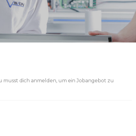
zur Vision Hauptseite Theme BusinesStar by
Sensation