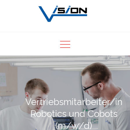
Skip
to
content
Vertriebsmitarbeiter/in
Robotics und Cobots
(m/w/d)